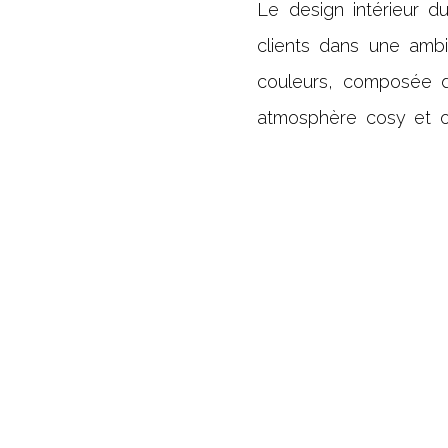
Le design intérieur du
clients dans une ambi
couleurs, composée d
atmosphère cosy et or
terracotta qui rappel
apportent une touche
harmonie avec l’esprit d
Au cœur de cette réno
d’architecture clé du 
vente de l’atelier de f
création des lunettes
agréable.